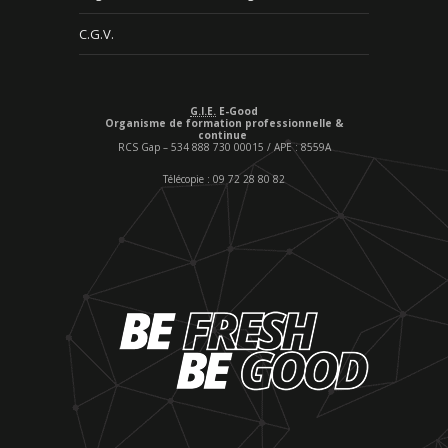
C.G.V.
G.I.E.
E-Good
Organisme de formation professionnelle &
continue
RCS Gap – 534 888 730 00015 / APE : 8559A
Télécopie : 09 72 28 80 82