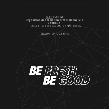
G.I.E.
E-Good
Organisme de formation professionnelle &
continue
RCS Gap – 534 888 730 00015 / APE : 8559A
Télécopie : 09 72 28 80 82