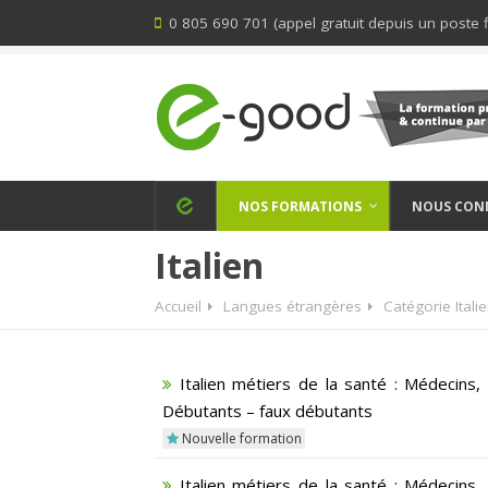
0 805 690 701 (appel gratuit depuis un poste f
NOS FORMATIONS
NOUS CON
Italien
Accueil
Langues étrangères
Catégorie Itali
Italien métiers de la santé : Médecins
Débutants – faux débutants
Nouvelle formation
Italien métiers de la santé : Médecins