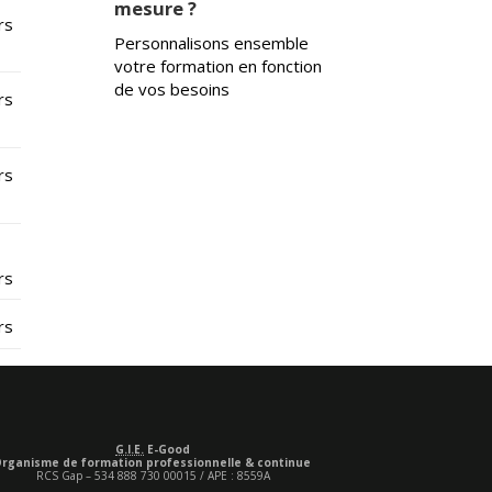
mesure ?
rs
Personnalisons ensemble
votre formation en fonction
de vos besoins
rs
rs
rs
rs
G.I.E.
E-Good
rganisme de formation professionnelle & continue
RCS Gap – 534 888 730 00015 / APE : 8559A