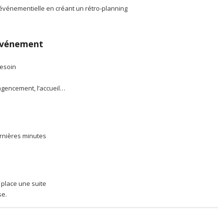
événementielle en créant un rétro-planning
événement
besoin
’agencement, l’accueil…
ernières minutes
 place une suite
se.