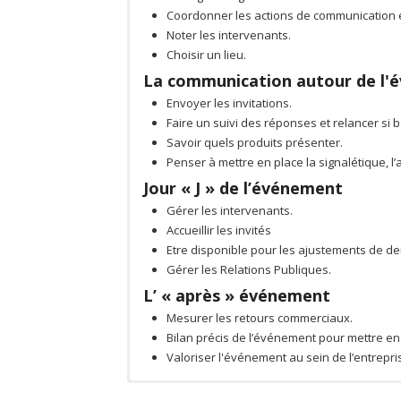
Coordonner les actions de communication 
Noter les intervenants.
Choisir un lieu.
La communication autour de l'
Envoyer les invitations.
Faire un suivi des réponses et relancer si 
Savoir quels produits présenter.
Penser à mettre en place la signalétique, l
Jour « J » de l’événement
Gérer les intervenants.
Accueillir les invités
Etre disponible pour les ajustements de d
Gérer les Relations Publiques.
L’ « après » événement
Mesurer les retours commerciaux.
Bilan précis de l’événement pour mettre en
Valoriser l'événement au sein de l’entrepri
Pas de prérequis
Lucie Guillemin
Moyen pédagogique