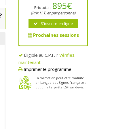
895€
Prix total :
(Prix H.T. et par personne)
?
S'inscrire en ligne
Prochaines sessions
2 jours
Éligible au
C.P.F.
?
Vérifiez
2 jours (14 heures)
maintenant
3051€
e
Prix total* :
Imprimer le programme
(Prix H.T. jusqu'à 12 personnes)
e
La formation peut être traduite
en Langue des Signes Française :
Réservez une date
option interprète LSF sur devis.
Réponse sous 48h ouvrées
*Frais de déplacement et d'hébergement du
formateur en sus. Conditions complètes sur devis.