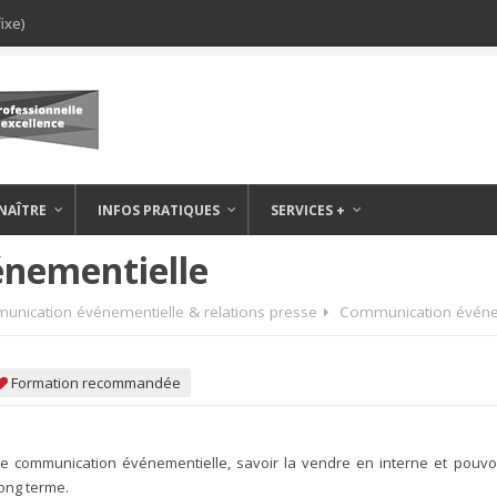
ixe)
NAÎTRE
INFOS PRATIQUES
SERVICES +
nementielle
nication événementielle & relations presse
Communication événe
Formation recommandée
une communication événementielle, savoir la vendre en interne et pouvo
long terme.