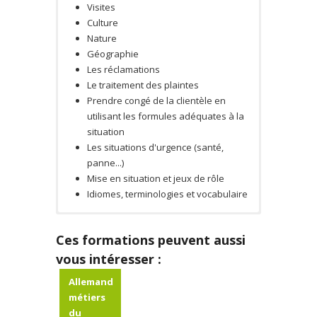
Visites
Culture
Nature
Géographie
Les réclamations
Le traitement des plaintes
Prendre congé de la clientèle en
utilisant les formules adéquates à la
situation
Les situations d'urgence (santé,
panne...)
Mise en situation et jeux de rôle
Idiomes, terminologies et vocabulaire
Roswitha Gerhard
Moyen pédagogique
Test de positionnement.
Ces formations peuvent aussi
A effectué ses études supérieurs en
Formateur de langue maternelle
Allemagne où elle a travaillé dans le
vous intéresser :
allemande
secteur pharmacologique et
Allemand
Supports de travail variés : livres,
cosmétologique.
métiers
DVDs/CDs, presses
A travaillé de nombreuses années
du
Méthode participative : échanges, débats,