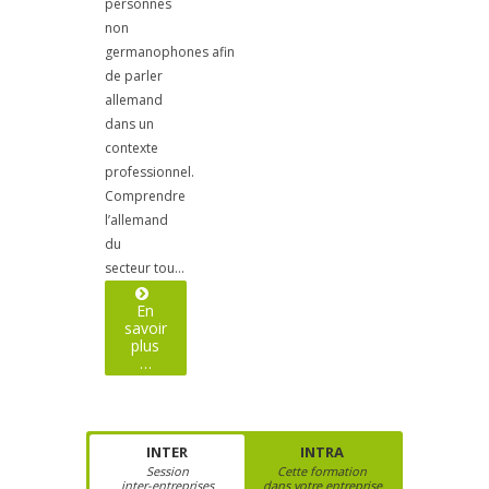
personnes
Recherche dans la banque de
non
données européenes dans le
germanophones afin
secteur de la pharmacologie
de parler
allemand
dans un
contexte
professionnel.
Comprendre
l’allemand
du
secteur tou…
En
savoir
plus
…
INTER
INTRA
Session
Cette formation
inter-entreprises
dans votre entreprise