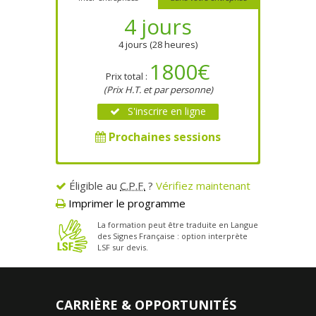
4 jours
4 jours (28 heures)
1800€
Prix total :
(Prix H.T. et par personne)
S'inscrire en ligne
Prochaines sessions
4 jours
Éligible au
C.P.F.
?
Vérifiez maintenant
4 jours (28 heures)
Imprimer le programme
5940€
Prix total* :
La formation peut être traduite en Langue
(Prix H.T. jusqu'à 12 personnes)
des Signes Française : option interprète
LSF sur devis.
Réservez une date
Réponse sous 48h ouvrées
*Frais de déplacement et d'hébergement du
formateur en sus. Conditions complètes sur devis.
CARRIÈRE & OPPORTUNITÉS